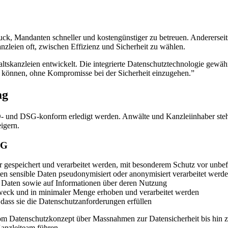
uck, Mandanten schneller und kostengünstiger zu betreuen. Anderersei
leien oft, zwischen Effizienz und Sicherheit zu wählen.
tskanzleien entwickelt. Die integrierte Datenschutztechnologie gewäh
n können, ohne Kompromisse bei der Sicherheit einzugehen.”
ag
 und DSG-konform erledigt werden. Anwälte und Kanzleiinhaber stehen
eigern.
SG
gespeichert und verarbeitet werden, mit besonderem Schutz vor unbe
en sensible Daten pseudonymisiert oder anonymisiert verarbeitet werd
 Daten sowie auf Informationen über deren Nutzung
weck und in minimaler Menge erhoben und verarbeitet werden
ass sie die Datenschutzanforderungen erfüllen
Vom Datenschutzkonzept über Massnahmen zur Datensicherheit bis hin 
anzleiteam führen.