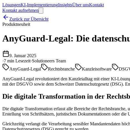
Lösungen
KI-Implementierung
Insights
Über uns
Kontakt
Kontakt aufnehmen
Zurück zur Übersicht
Produktneuheit
AnyGuard-Legal: Die datenschu
9. Januar 2025
·
7 min
Lesezeit
·
Solutioneers Team
AnyGuard-Legal
Rechtsbranche
Kanzleisoftware
DSG
AnyGuard-Legal revolutioniert den Kanzleialltag mit einer KI-Lösung,
mit der DSGVO sowie dem Schweizer Datenschutzgesetz (DSG). Entla
Die digitale Transformation in der Rechts
Die digitale Transformation erfasst alle Bereiche der Rechtsbranche,
Erstellung von Schriftsätzen, juristischen Dokumentationen oder die
Gleichzeitig verlangt die Verarbeitung sensibler Mandantendaten h
Datenschutzgesetzes (DSG) gerecht zu werden.