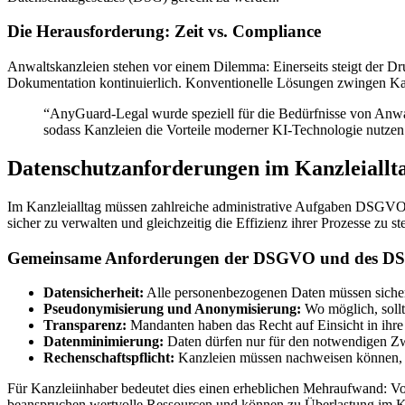
Die Herausforderung: Zeit vs. Compliance
Anwaltskanzleien stehen vor einem Dilemma: Einerseits steigt der Dr
Dokumentation kontinuierlich. Konventionelle Lösungen zwingen Kanz
“AnyGuard-Legal wurde speziell für die Bedürfnisse von Anwal
sodass Kanzleien die Vorteile moderner KI-Technologie nutze
Datenschutzanforderungen im Kanzleiallt
Im Kanzleialltag müssen zahlreiche administrative Aufgaben DSGVO-
sicher zu verwalten und gleichzeitig die Effizienz ihrer Prozesse zu st
Gemeinsame Anforderungen der DSGVO und des D
Datensicherheit:
Alle personenbezogenen Daten müssen sicher 
Pseudonymisierung und Anonymisierung:
Wo möglich, sollt
Transparenz:
Mandanten haben das Recht auf Einsicht in ihre
Datenminimierung:
Daten dürfen nur für den notwendigen Z
Rechenschaftspflicht:
Kanzleien müssen nachweisen können, d
Für Kanzleiinhaber bedeutet dies einen erheblichen Mehraufwand: 
beanspruchen wertvolle Ressourcen und können zu Überlastung im K