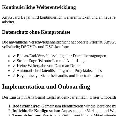
Kontinuierliche Weiterentwicklung
AnyGuard-Legal wird kontinuierlich weiterentwickelt und an neue rec
arbeitet.
Datenschutz ohne Kompromisse
Die anwaltliche Verschwiegenheitspflicht hat oberste Priorität. AnyG
vollständig DSGVO- und DSG-konform.
✓ End-to-End-Verschlüsselung aller Datenübertragungen
✓ Strikte Zugriffskontrollen und Audit-Logs
✓ Keine Weitergabe von Daten an Dritte
✓ Automatische Datenlöschung nach Projektabschluss
✓ Regelmässige Sicherheitsaudits und Penetrationstests
Implementation und Onboarding
Der Einstieg in AnyGuard-Legal ist denkbar einfach. Unser Onboardi
Bedarfsanalyse:
Gemeinsam identifizieren wir die Bereiche mi
Individuelle Konfiguration:
Anpassung der Vorlagen und Work
Team-Schulung:
Praxisnahe Einführung für alle Mitarbeitende