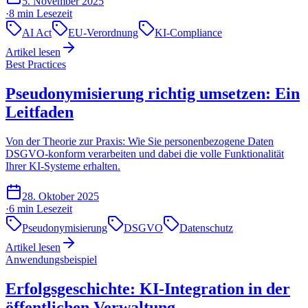
5. November 2025
·
8 min
Lesezeit
AI Act
EU-Verordnung
KI-Compliance
Artikel lesen
Best Practices
Pseudonymisierung richtig umsetzen: Ein
Leitfaden
Von der Theorie zur Praxis: Wie Sie personenbezogene Daten
DSGVO-konform verarbeiten und dabei die volle Funktionalität
Ihrer KI-Systeme erhalten.
28. Oktober 2025
·
6 min
Lesezeit
Pseudonymisierung
DSGVO
Datenschutz
Artikel lesen
Anwendungsbeispiel
Erfolgsgeschichte: KI-Integration in der
öffentlichen Verwaltung