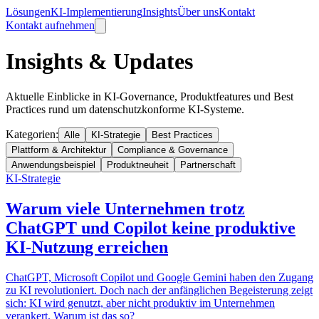
Lösungen
KI-Implementierung
Insights
Über uns
Kontakt
Kontakt aufnehmen
Insights & Updates
Aktuelle Einblicke in KI-Governance, Produktfeatures und Best
Practices rund um datenschutzkonforme KI-Systeme.
Kategorien:
Alle
KI-Strategie
Best Practices
Plattform & Architektur
Compliance & Governance
Anwendungsbeispiel
Produktneuheit
Partnerschaft
KI-Strategie
Warum viele Unternehmen trotz
ChatGPT und Copilot keine produktive
KI-Nutzung erreichen
ChatGPT, Microsoft Copilot und Google Gemini haben den Zugang
zu KI revolutioniert. Doch nach der anfänglichen Begeisterung zeigt
sich: KI wird genutzt, aber nicht produktiv im Unternehmen
verankert. Warum ist das so?