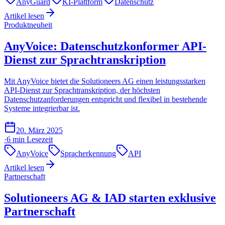
AnyGuard
KI-Plattform
Datenschutz
Artikel lesen
Produktneuheit
AnyVoice: Datenschutzkonformer API-
Dienst zur Sprachtranskription
Mit AnyVoice bietet die Solutioneers AG einen leistungsstarken
API-Dienst zur Sprachtranskription, der höchsten
Datenschutzanforderungen entspricht und flexibel in bestehende
Systeme integrierbar ist.
20. März 2025
·
6 min
Lesezeit
AnyVoice
Spracherkennung
API
Artikel lesen
Partnerschaft
Solutioneers AG & IAD starten exklusive
Partnerschaft