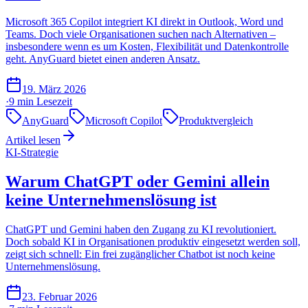
Microsoft 365 Copilot integriert KI direkt in Outlook, Word und
Teams. Doch viele Organisationen suchen nach Alternativen –
insbesondere wenn es um Kosten, Flexibilität und Datenkontrolle
geht. AnyGuard bietet einen anderen Ansatz.
19. März 2026
·
9 min
Lesezeit
AnyGuard
Microsoft Copilot
Produktvergleich
Artikel lesen
KI-Strategie
Warum ChatGPT oder Gemini allein
keine Unternehmenslösung ist
ChatGPT und Gemini haben den Zugang zu KI revolutioniert.
Doch sobald KI in Organisationen produktiv eingesetzt werden soll,
zeigt sich schnell: Ein frei zugänglicher Chatbot ist noch keine
Unternehmenslösung.
23. Februar 2026