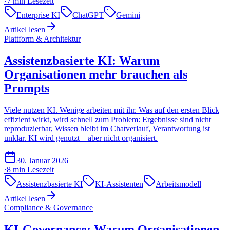
·
7 min
Lesezeit
Enterprise KI
ChatGPT
Gemini
Artikel lesen
Plattform & Architektur
Assistenzbasierte KI: Warum
Organisationen mehr brauchen als
Prompts
Viele nutzen KI. Wenige arbeiten mit ihr. Was auf den ersten Blick
effizient wirkt, wird schnell zum Problem: Ergebnisse sind nicht
reproduzierbar, Wissen bleibt im Chatverlauf, Verantwortung ist
unklar. KI wird genutzt – aber nicht organisiert.
30. Januar 2026
·
8 min
Lesezeit
Assistenzbasierte KI
KI-Assistenten
Arbeitsmodell
Artikel lesen
Compliance & Governance
KI-Governance: Warum Organisationen