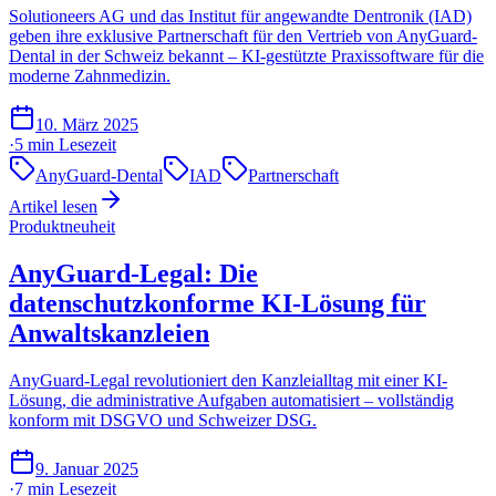
Solutioneers AG und das Institut für angewandte Dentronik (IAD)
geben ihre exklusive Partnerschaft für den Vertrieb von AnyGuard-
Dental in der Schweiz bekannt – KI-gestützte Praxissoftware für die
moderne Zahnmedizin.
10. März 2025
·
5 min
Lesezeit
AnyGuard-Dental
IAD
Partnerschaft
Artikel lesen
Produktneuheit
AnyGuard-Legal: Die
datenschutzkonforme KI-Lösung für
Anwaltskanzleien
AnyGuard-Legal revolutioniert den Kanzleialltag mit einer KI-
Lösung, die administrative Aufgaben automatisiert – vollständig
konform mit DSGVO und Schweizer DSG.
9. Januar 2025
·
7 min
Lesezeit