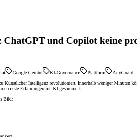
 ChatGPT und Copilot keine pro
lot
Google Gemini
KI-Governance
Plattform
AnyGuard
nstlicher Intelligenz revolutioniert. Innerhalb weniger Minuten könne
hmen erste Erfahrungen mit KI gesammelt.
s Bild:
ankert.