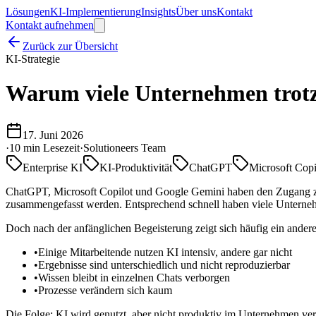
Lösungen
KI-Implementierung
Insights
Über uns
Kontakt
Kontakt aufnehmen
Zurück zur Übersicht
KI-Strategie
Warum viele Unternehmen trotz
17. Juni 2026
·
10 min
Lesezeit
·
Solutioneers Team
Enterprise KI
KI-Produktivität
ChatGPT
Microsoft Copi
ChatGPT, Microsoft Copilot und Google Gemini haben den Zugang zu Kü
zusammengefasst werden. Entsprechend schnell haben viele Unterne
Doch nach der anfänglichen Begeisterung zeigt sich häufig ein andere
•
Einige Mitarbeitende nutzen KI intensiv, andere gar nicht
•
Ergebnisse sind unterschiedlich und nicht reproduzierbar
•
Wissen bleibt in einzelnen Chats verborgen
•
Prozesse verändern sich kaum
Die Folge: KI wird genutzt, aber nicht produktiv im Unternehmen ver